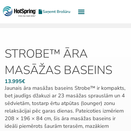
Saņemt Brošūru
STROBE™ ĀRA
MASĀŽAS BASEINS
13.995€
Jaunais āra masāžas baseins Strobe™ ir kompakts,
bet jaudīgs džakuzi ar 23 masāžas sprauslām un 4
sēdvietām, tostarp ērtu atpūtas (lounger) zonu
relaksācijai pēc garas dienas. Pateicoties izmēriem
208 × 196 × 84 cm, šis āra masāžas baseins ir
ideāli piemērots šaurām terasēm, mazākiem