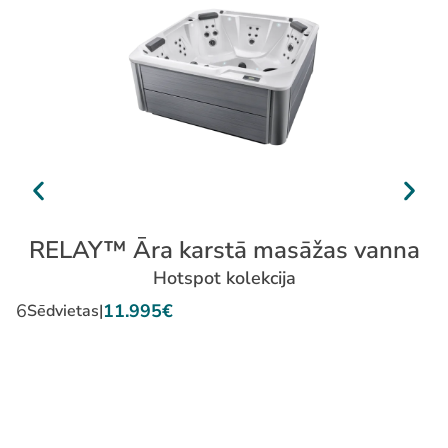
RELAY™ Āra karstā masāžas vanna
Hotspot kolekcija
6
11.995€
6
Sēdvietas
|