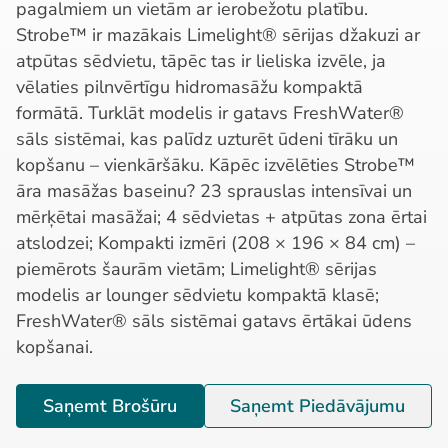
pagalmiem un vietām ar ierobežotu platību.
Strobe™ ir mazākais Limelight® sērijas džakuzi ar
atpūtas sēdvietu, tāpēc tas ir lieliska izvēle, ja
vēlaties pilnvērtīgu hidromasāžu kompaktā
formātā. Turklāt modelis ir gatavs FreshWater®
sāls sistēmai, kas palīdz uzturēt ūdeni tīrāku un
kopšanu – vienkāršāku. Kāpēc izvēlēties Strobe™
āra masāžas baseinu? 23 sprauslas intensīvai un
mērķētai masāžai; 4 sēdvietas + atpūtas zona ērtai
atslodzei; Kompakti izmēri (208 × 196 × 84 cm) –
piemērots šaurām vietām; Limelight® sērijas
modelis ar lounger sēdvietu kompaktā klasē;
FreshWater® sāls sistēmai gatavs ērtākai ūdens
kopšanai.
Saņemt Brošūru
Saņemt Piedāvājumu