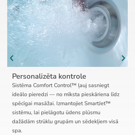
Personalizēta kontrole
Sistēma Comfort Control™ ļauj sasniegt
ideālo pieredzi — no mīksta pieskāriena līdz
spēcīgai masāžai. Izmantojiet SmartJet™
sistēmu, lai pielāgotu ūdens plūsmu
dažādām strūklu grupām un sēdekļiem visā
spa.