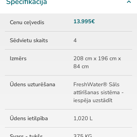
Specifikācija
13.995€
Cenu ceļvedis
Sēdvietu skaits
4
Izmērs
208 cm x 196 cm x
84 cm
Ūdens uzturēšana
FreshWater® Sāls
attīrīšanas sistēma -
iespēja uzstādīt
Ūdens ietilpība
1,020 L
Svars - tukšs
375 KG