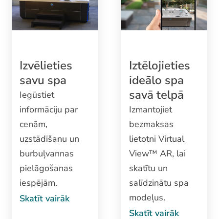
Izvēlieties
Iztēlojieties
savu spa
ideālo spa
savā telpā
Iegūstiet
informāciju par
Izmantojiet
cenām,
bezmaksas
uzstādīšanu un
lietotni Virtual
burbuļvannas
View™ AR, lai
pielāgošanas
skatītu un
iespējām.
salīdzinātu spa
modeļus.
Skatīt vairāk
Skatīt vairāk