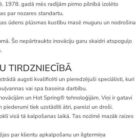
ē. 1978. gadā mēs radījām pirmo pilnībā izolēto
as par nozares standartu.
cīgas ūdens plūsmas kustību masē muguru un nodrošina
ā. Šo nepārtraukto inovāciju garu skaidri atspoguļo
.
U TIRDZNIECĪBĀ
rādā augsti kvalificēti un pieredzējuši speciālisti, kuri
urbuļvannas vai spa baseina darbību.
inovācijām un Hot Spring® tehnoloģijām. Viņi ir gatavi
iederumi tiek uzstādīti ātri, pareizi un droši.
oklī visā tā kalpošanas laikā. Tas nozīmē mazāk raizes
ūpējas par klientu apkalpošanu un ilgtermiņa