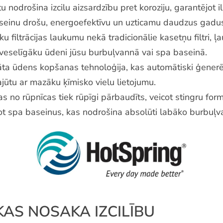
 nodrošina izcilu aizsardzību pret koroziju, garantējot i
aseinu drošu, energoefektīvu un uzticamu daudzus gadu
āku filtrācijas laukumu nekā tradicionālie kasetņu filtri,
 veselīgāku ūdeni jūsu burbuļvannā vai spa baseinā.
dāta ūdens kopšanas tehnoloģija, kas automātiski ģenerē
ūtu ar mazāku ķīmisko vielu lietojumu.
s no rūpnīcas tiek rūpīgi pārbaudīts, veicot stingru for
ot spa baseinus, kas nodrošina absolūti labāko burbuļv
KAS NOSAKA IZCILĪBU