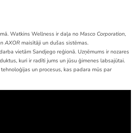
omā. Watkins Wellness ir daļa no
Masco Corporation
,
un
AXOR
maisītāji un dušas sistēmas.
m darba vietām Sandjego reģionā. Uzņēmums ir nozares
ktus, kuri ir radīti jums un jūsu ģimenes labsajūtai.
s, tehnoloģijas un procesus, kas padara mūs par