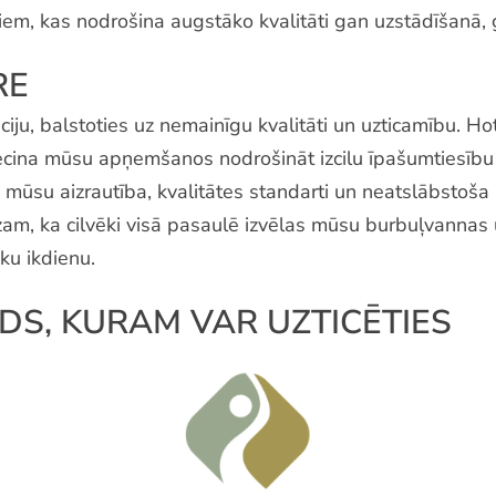
stiem, kas nodrošina augstāko kvalitāti gan uzstādīšanā
RE
u, balstoties uz nemainīgu kvalitāti un uzticamību. Hot
ecina mūsu apņemšanos nodrošināt izcilu īpašumtiesību
mūsu aizrautība, kvalitātes standarti un neatslābstoša
am, ka cilvēki visā pasaulē izvēlas mūsu burbuļvannas 
ku ikdienu.
S, KURAM VAR UZTICĒTIES