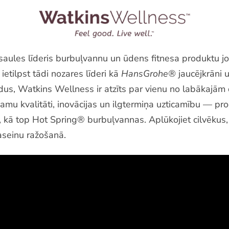
ules līderis burbuļvannu un ūdens fitnesa produktu j
etilpst tādi nozares līderi kā
HansGrohe®
jaucējkrāni 
adus, Watkins Wellness ir atzīts par vienu no labākajā
u kvalitāti, inovācijas un ilgtermiņa uzticamību — produ
iet, kā top Hot Spring® burbuļvannas. Aplūkojiet cilvēku
aseinu ražošanā.