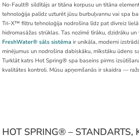
No-Fault® sildītājs ar titāna korpusu un titāna elementu
tehnoloģija palīdz uzturēt jūsu burbuļvannu vai spa b
Tri-X™ filtru tehnoloģija nodrošina līdz pat divreiz liel
hidromasāžas strūklas. Tas nozīmē tīrāku, dzidrāku un
FreshWater® sāls sistēma
ir unikāla, moderni izstrā
minējumus un nodrošina dabiskāku, mīkstāku ūdens saj
Turklāt katrs Hot Spring® spa baseins pirms izsūtīšana
kvalitātes kontroli. Mūsu apņemšanās ir skaidra — raž
HOT SPRING® – STANDARTS, 