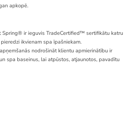
, gan apkopē.
 Spring® ir ieguvis TradeCertified™ sertifikātu katru
 pieredzi ikvienam spa īpašniekam.
 apņemšanās nodrošināt klientu apmierinātību ir
un spa baseinus, lai atpūstos, atjaunotos, pavadītu