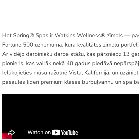
Hot Spring® Spas ir Watkins Wellness® zīmols — pasa
Fortune 500 uzņēmuma, kura kvalitātes zīmolu portfelī i
Ar vidējo darbinieku darba stāžu, kas pārsniedz 13 g
pionieris, kas vairāk nekā 40 gadus piedāvā nepārspējam
Ielūkojieties mūsu ražotnē Vista, Kalifornijā, un uzzin
pasaules līderi premium klases burbuļvannu un spa b