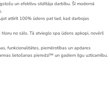
lgstošu un efektīvu sildītāja darbību. Šī modernā
s.
 ļaujot attīrīt 100% ūdens pat tad, kad darbojas
 hloru no sāls. Tā atvieglo spa ūdens apkopi, novērš
mas, funkcionalitātes, piemērotības un apdares
annas lietošanas pieredzi™ un gadiem ilgu uzticamību.