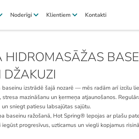
Noderīgi
Klientiem
Kontakti
A HIDROMASĀŽAS BASE
 DŽAKUZI
 baseinu izstrādē šajā nozarē — mēs radām arī izcilu lie
anu, stresa mazināšanu un ķermeņa atjaunošanos. Regulā
i un sniegt patiesu labsajūtas sajūtu.
a baseinu ražošanā, Hot Spring® lepojas ar plašu pat
nti iegūst progresīvus, uzticamus un viegli kopjamus ris