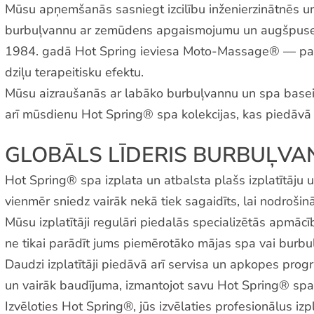
Mūsu apņemšanās sasniegt izcilību inženierzinātnēs un
burbuļvannu ar zemūdens apgaismojumu un augšpuses i
1984. gadā Hot Spring ieviesa Moto-Massage® — pasau
dziļu terapeitisku efektu.
Mūsu aizraušanās ar labāko burbuļvannu un spa basein
arī mūsdienu Hot Spring® spa kolekcijas, kas piedāvā p
GLOBĀLS LĪDERIS BURBUĻVA
Hot Spring® spa izplata un atbalsta plašs izplatītāju un
vienmēr sniedz vairāk nekā tiek sagaidīts, lai nodroši
Mūsu izplatītāji regulāri piedalās specializētās apmāc
ne tikai parādīt jums piemērotāko mājas spa vai burbuļva
Daudzi izplatītāji piedāvā arī servisa un apkopes prog
un vairāk baudījuma, izmantojot savu Hot Spring® sp
Izvēloties Hot Spring®, jūs izvēlaties profesionālus izp