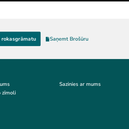
u rokasgrāmatu
Saņemt Brošūru
mums
Sazinies ar mums
 zīmoli