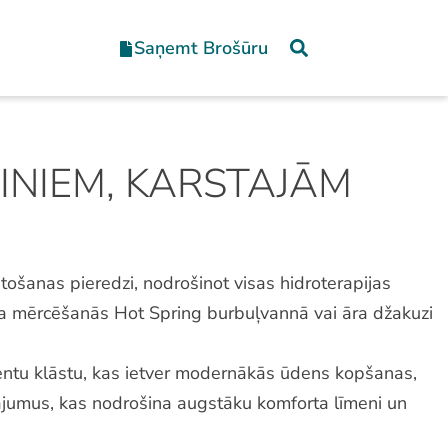
Saņemt Brošūru
INIEM, KARSTAJĀM
tošanas pieredzi, nodrošinot visas hidroterapijas
ra mērcēšanās Hot Spring burbuļvannā vai āra džakuzi
entu klāstu, kas ietver modernākās ūdens kopšanas,
inājumus, kas nodrošina augstāku komforta līmeni un