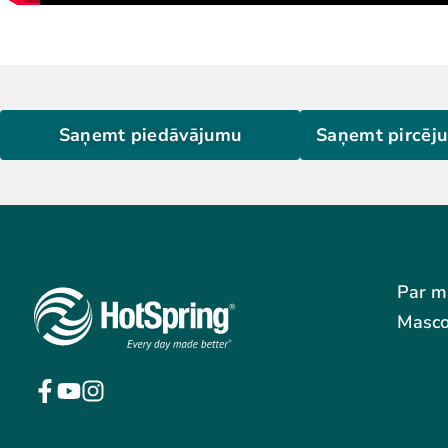
Saņemt piedāvājumu
Saņemt pircēj
Par 
Masco