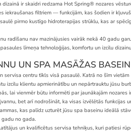
 dizainā ir skaidri redzama Hot Spring® nozares vēstur
ekraušanas filtriem — funkcijām, kas šodien ir kļuvuš
lē pirmo kustīgo hidroterapijas strūklu, kas ar spē
u radīšanu nav mazinājusies vairāk nekā 40 gadu garum
asaules līmeņa tehnoloģijas, komfortu un izcilu dizainu
NNU UN SPA MASĀŽAS BASEIN
 servisa centru tīkls visā pasaulē. Katrā no šīm vietām st
nātu izcilu klientu apmierinātību un nepārtrauktu jūsu b
ībās, lai vienmēr būtu informēti par jaunākajām nozares 
nnu, bet arī nodrošināt, ka visas izvēlētās funkcijas un p
rammas, kas palīdz uzturēt jūsu spa baseinu ideālā stāv
a gadu no gada.
latītājus un kvalificētus servisa tehniķus, kuri patiesi r