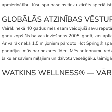
apmierinātību. Jūsu spa baseins tiek uzticēts speciāli
GLOBĀLĀS ATZINĪBAS VĒSTU
Vairāk nekā 40 gadus mēs esam veidojuši savu reputācij
gadu kopš šīs balvas ieviešanas 2005. gadā, kas apli
Ar vairāk nekā 1,5 miljoniem pārdoto Hot Spring® spa 
padarījusi mūs par nozares līderi. Mēs ar lepnumu redz
laiku ar saviem mīļajiem un dzīvotu veselīgāku, laimīgā
WATKINS WELLNESS® — VĀRD