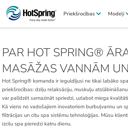
Priekšrocības
Modeļi
PAR HOT SPRING® ĀR
MASĀŽAS VANNĀM UN
Hot Spring® komanda ir ieguldījusi ne tikai labāko spa
priekšrocības: dziļu relaksāciju, muskuļu atslābināš
var palīdzēt samazināt spriedzi, uzlabot miega kvalitāt
Kā viens no vadošajiem inovatoriem burbuļvannu un sp
filtrācijas un citu spa sistēmu tehnoloģijas. Mūsu klie
izcilu spa pieredzi katru dienu.