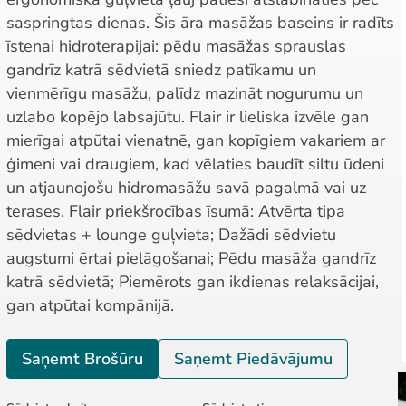
saspringtas dienas. Šis āra masāžas baseins ir radīts
īstenai hidroterapijai: pēdu masāžas sprauslas
gandrīz katrā sēdvietā sniedz patīkamu un
vienmērīgu masāžu, palīdz mazināt nogurumu un
uzlabo kopējo labsajūtu. Flair ir lieliska izvēle gan
mierīgai atpūtai vienatnē, gan kopīgiem vakariem ar
ģimeni vai draugiem, kad vēlaties baudīt siltu ūdeni
un atjaunojošu hidromasāžu savā pagalmā vai uz
terases. Flair priekšrocības īsumā: Atvērta tipa
sēdvietas + lounge guļvieta; Dažādi sēdvietu
augstumi ērtai pielāgošanai; Pēdu masāža gandrīz
katrā sēdvietā; Piemērots gan ikdienas relaksācijai,
gan atpūtai kompānijā.
Saņemt Brošūru
Saņemt Piedāvājumu