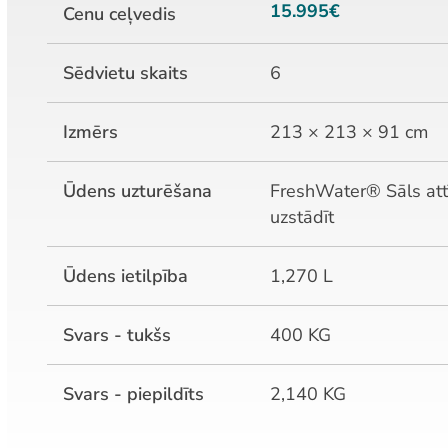
15.995€
Cenu ceļvedis
Sēdvietu skaits
6
Izmērs
213 × 213 × 91 cm
Ūdens uzturēšana
FreshWater® Sāls attī
uzstādīt
Ūdens ietilpība
1,270 L
Svars - tukšs
400 KG
Svars - piepildīts
2,140 KG