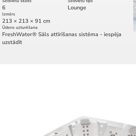
Sēdvietu skaits
Sēdvietu tips
6
Lounge
Izmērs
213 × 213 × 91 cm
Ūdens uzturēšana
FreshWater® Sāls attīrīšanas sistēma - iespēja
uzstādīt