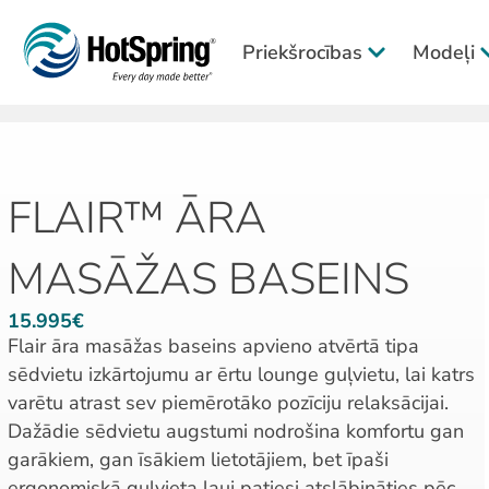
Priekšrocības
Modeļi
FLAIR™ ĀRA
MASĀŽAS BASEINS
15.995€
Flair āra masāžas baseins apvieno atvērtā tipa
sēdvietu izkārtojumu ar ērtu lounge guļvietu, lai katrs
varētu atrast sev piemērotāko pozīciju relaksācijai.
Dažādie sēdvietu augstumi nodrošina komfortu gan
garākiem, gan īsākiem lietotājiem, bet īpaši
ergonomiskā guļvieta ļauj patiesi atslābināties pēc