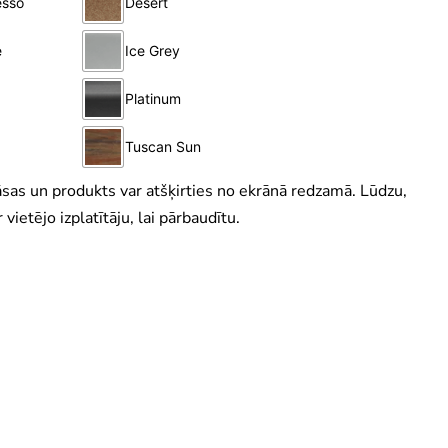
āsas un produkts var atšķirties no ekrānā redzamā. Lūdzu,
 vietējo izplatītāju, lai pārbaudītu.