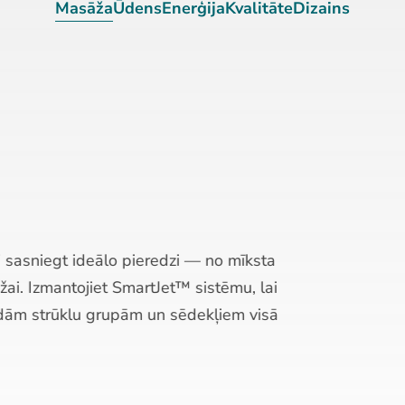
Masāža
Ūdens
Enerģija
Kvalitāte
Dizains
ieredzi — no mīksta
artJet™ sistēmu, lai
 un sēdekļiem visā