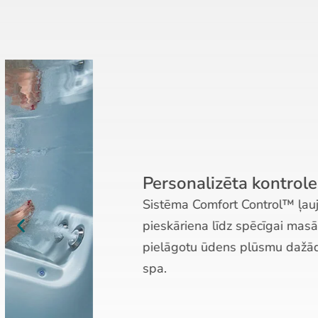
Personalizēta kontrole
Sistēma Comfort Control™ ļauj sasniegt ideālo p
pieskāriena līdz spēcīgai masāžai. Izmantojiet Sm
pielāgotu ūdens plūsmu dažādām strūklu grupām
spa.