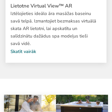
Lietotne Virtual View™ AR
Iztēlojieties ideālo āra masāžas baseinu
savā telpā. Izmantojiet bezmaksas virtuālā
skata AR lietotni, lai apskatītu un
salīdzinātu dažādus spa modeļus tieši
savā vidē.
Skatīt vairāk