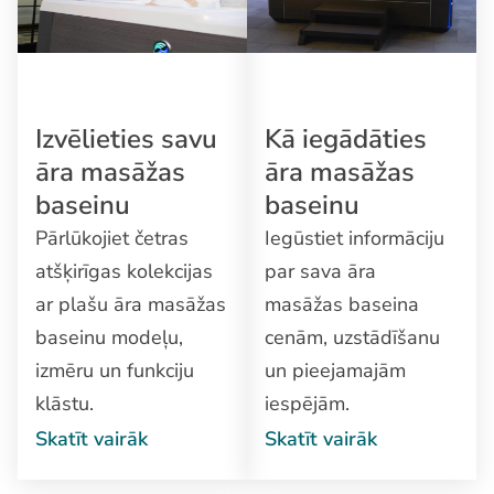
Izvēlieties savu
Kā iegādāties
āra masāžas
āra masāžas
baseinu
baseinu
Pārlūkojiet četras
Iegūstiet informāciju
atšķirīgas kolekcijas
par sava āra
ar plašu āra masāžas
masāžas baseina
baseinu modeļu,
cenām, uzstādīšanu
izmēru un funkciju
un pieejamajām
klāstu.
iespējām.
Skatīt vairāk
Skatīt vairāk