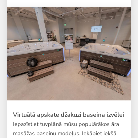
Virtuālā apskate džakuzi baseina izvēlei
Iepazīstiet tuvplānā mūsu populārākos āra
masāžas baseinu modeļus. Iekāpiet iekšā