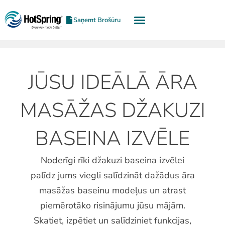
Saņemt Brošūru
JŪSU IDEĀLĀ ĀRA
MASĀŽAS DŽAKUZI
BASEINA IZVĒLE
Noderīgi rīki džakuzi baseina izvēlei
palīdz jums viegli salīdzināt dažādus āra
masāžas baseinu modeļus un atrast
piemērotāko risinājumu jūsu mājām.
Skatiet, izpētiet un salīdziniet funkcijas,