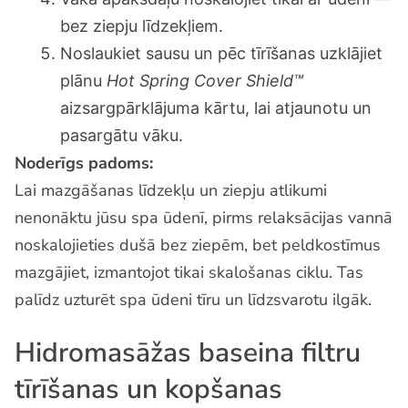
bez ziepju līdzekļiem.
Noslaukiet sausu un pēc tīrīšanas uzklājiet
plānu
Hot Spring Cover Shield™
aizsargpārklājuma kārtu, lai atjaunotu un
pasargātu vāku.
Noderīgs padoms:
Lai mazgāšanas līdzekļu un ziepju atlikumi
nenonāktu jūsu spa ūdenī, pirms relaksācijas vannā
noskalojieties dušā bez ziepēm, bet peldkostīmus
mazgājiet, izmantojot tikai skalošanas ciklu. Tas
palīdz uzturēt spa ūdeni tīru un līdzsvarotu ilgāk.
Hidromasāžas baseina filtru
tīrīšanas un kopšanas