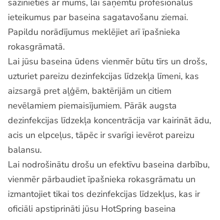
sazinieties ar mums, lai saņemtu profesionālus
ieteikumus par baseina sagatavošanu ziemai.
Papildu norādījumus meklējiet arī īpašnieka
rokasgrāmatā.
Lai jūsu baseina ūdens vienmēr būtu tīrs un drošs,
uzturiet pareizu dezinfekcijas līdzekļa līmeni, kas
aizsargā pret aļģēm, baktērijām un citiem
nevēlamiem piemaisījumiem. Pārāk augsta
dezinfekcijas līdzekļa koncentrācija var kairināt ādu,
acis un elpceļus, tāpēc ir svarīgi ievērot pareizu
balansu.
Lai nodrošinātu drošu un efektīvu baseina darbību,
vienmēr pārbaudiet īpašnieka rokasgrāmatu un
izmantojiet tikai tos dezinfekcijas līdzekļus, kas ir
oficiāli apstiprināti jūsu HotSpring baseina