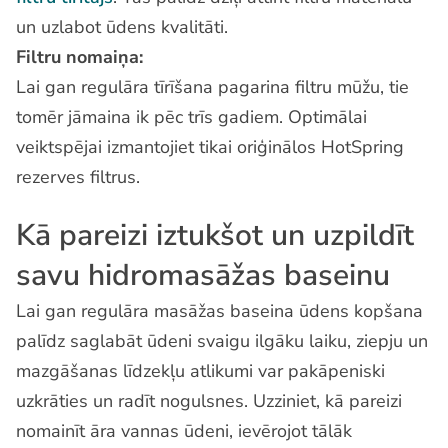
un uzlabot ūdens kvalitāti.
Filtru nomaiņa:
Lai gan regulāra tīrīšana pagarina filtru mūžu, tie
tomēr jāmaina ik pēc trīs gadiem. Optimālai
veiktspējai izmantojiet tikai oriģinālos HotSpring
rezerves filtrus.
Kā pareizi iztukšot un uzpildīt
savu hidromasāžas baseinu
Lai gan regulāra masāžas baseina ūdens kopšana
palīdz saglabāt ūdeni svaigu ilgāku laiku, ziepju un
mazgāšanas līdzekļu atlikumi var pakāpeniski
uzkrāties un radīt nogulsnes. Uzziniet, kā pareizi
nomainīt āra vannas ūdeni, ievērojot tālāk