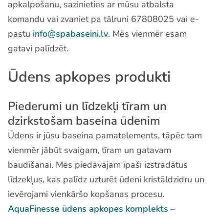
apkalpošanu, sazinieties ar mūsu atbalsta
komandu vai zvaniet pa tālruni 67808025 vai e-
pastu
info@spabaseini.lv
. Mēs vienmēr esam
gatavi palīdzēt.
Ūdens apkopes produkti
Piederumi un līdzekļi tīram un
dzirkstošam baseina ūdenim
Ūdens ir jūsu baseina pamatelements, tāpēc tam
vienmēr jābūt svaigam, tīram un gatavam
baudīšanai. Mēs piedāvājam īpaši izstrādātus
līdzekļus, kas palīdz uzturēt ūdeni kristāldzidru un
ievērojami vienkāršo kopšanas procesu.
AquaFinesse ūdens apkopes komplekts
–