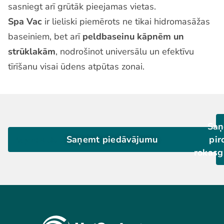
sasniegt arī grūtāk pieejamas vietas.
Spa Vac
ir lieliski piemērots ne tikai hidromasāžas
baseiniem, bet arī
peldbaseinu kāpnēm un
strūklakām
, nodrošinot universālu un efektīvu
tīrīšanu visai ūdens atpūtas zonai.
Saņ
Saņemt piedāvājumu
pir
Saņemt Brošūru
rokas