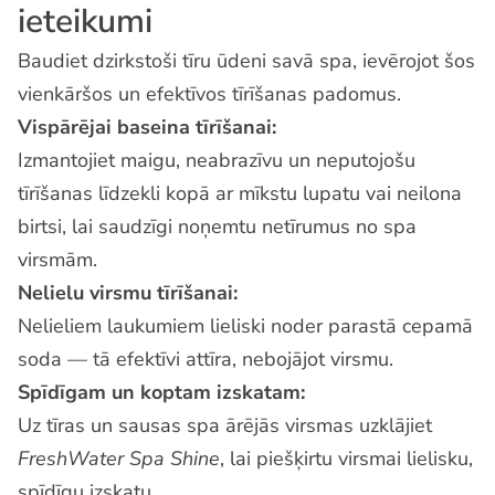
ieteikumi
Baudiet dzirkstoši tīru ūdeni savā spa, ievērojot šos
vienkāršos un efektīvos tīrīšanas padomus.
Vispārējai baseina tīrīšanai:
Izmantojiet maigu, neabrazīvu un neputojošu
tīrīšanas līdzekli kopā ar mīkstu lupatu vai neilona
birtsi, lai saudzīgi noņemtu netīrumus no spa
virsmām.
Nelielu virsmu tīrīšanai:
Nelieliem laukumiem lieliski noder parastā cepamā
soda — tā efektīvi attīra, nebojājot virsmu.
Spīdīgam un koptam izskatam:
Uz tīras un sausas spa ārējās virsmas uzklājiet
FreshWater Spa Shine
, lai piešķirtu virsmai lielisku,
spīdīgu izskatu.