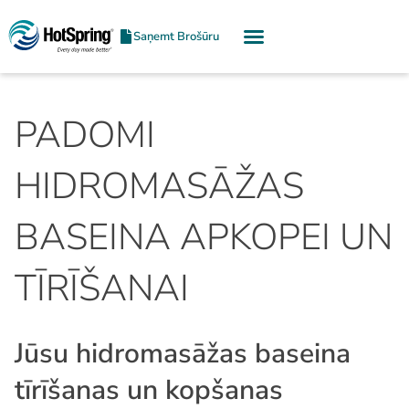
Saņemt Brošūru
PADOMI
HIDROMASĀŽAS
BASEINA APKOPEI UN
TĪRĪŠANAI
Jūsu hidromasāžas baseina
tīrīšanas un kopšanas