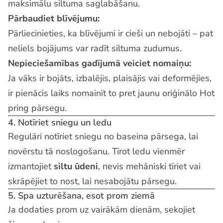
maksimālu siltuma saglabāšanu.
Pārbaudiet blīvējumu:
Pārliecinieties, ka blīvējumi ir cieši un nebojāti – pat
neliels bojājums var radīt siltuma zudumus.
Nepieciešamības gadījumā veiciet nomaiņu:
Ja vāks ir bojāts, izbalējis, plaisājis vai deformējies,
ir pienācis laiks nomainīt to pret jaunu oriģinālo Hot
pring pārsegu.
4. Notīriet sniegu un ledu
Regulāri notīriet sniegu no baseina pārsega, lai
novērstu tā noslogošanu. Tīrot ledu vienmēr
izmantojiet
siltu ūdeni
, nevis mehāniski tīriet vai
skrāpējiet to nost, lai nesabojātu pārsegu.
5. Spa uzturēšana, esot prom ziemā
Ja dodaties prom uz vairākām dienām, sekojiet