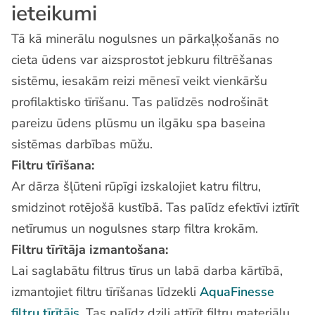
ieteikumi
Tā kā minerālu nogulsnes un pārkaļķošanās no
cieta ūdens var aizsprostot jebkuru filtrēšanas
sistēmu, iesakām reizi mēnesī veikt vienkāršu
profilaktisko tīrīšanu. Tas palīdzēs nodrošināt
pareizu ūdens plūsmu un ilgāku spa baseina
sistēmas darbības mūžu.
Filtru tīrīšana:
Ar dārza šļūteni rūpīgi izskalojiet katru filtru,
smidzinot rotējošā kustībā. Tas palīdz efektīvi iztīrīt
netīrumus un nogulsnes starp filtra krokām.
Filtru tīrītāja izmantošana:
Lai saglabātu filtrus tīrus un labā darba kārtībā,
izmantojiet filtru tīrīšanas līdzekli
AquaFinesse
filtru tīrītājs
. Tas palīdz dziļi attīrīt filtru materiālu