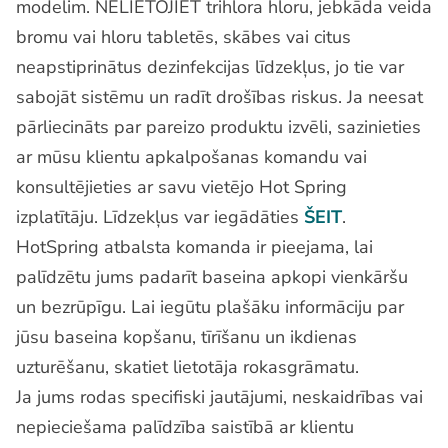
modelim. NELIETOJIET trihlora hloru, jebkāda veida
bromu vai hloru tabletēs, skābes vai citus
neapstiprinātus dezinfekcijas līdzekļus, jo tie var
sabojāt sistēmu un radīt drošības riskus. Ja neesat
pārliecināts par pareizo produktu izvēli, sazinieties
ar mūsu klientu apkalpošanas komandu vai
konsultējieties ar savu vietējo Hot Spring
izplatītāju. Līdzekļus var iegādāties
ŠEIT
.
HotSpring atbalsta komanda ir pieejama, lai
palīdzētu jums padarīt baseina apkopi vienkāršu
un bezrūpīgu. Lai iegūtu plašāku informāciju par
jūsu baseina kopšanu, tīrīšanu un ikdienas
uzturēšanu, skatiet lietotāja rokasgrāmatu.
Ja jums rodas specifiski jautājumi, neskaidrības vai
nepieciešama palīdzība saistībā ar klientu