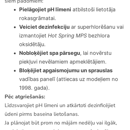
šiem padomiem:
Pielāgojiet pH līmeni
atbilstoši lietotāja
rokasgrāmatai.
Veiciet dezinfekciju
ar superhlorēšanu vai
izmantojiet
Hot Spring MPS
bezhlora
oksidētāju.
Nobloķējiet spa pārsegu
, lai novērstu
piekļuvi nevēlamiem apmeklētājiem.
Bloķējiet apgaismojumu un sprauslas
vadības panelī (attiecas uz modeļiem no
1998. gada).
Pēc atgriešanās:
Līdzsvarojiet pH līmeni un atkārtoti dezinficējiet
ūdeni pirms baseina lietošanas.
Ja plānojat būt prom no mājām nedēļu vai ilgāk,