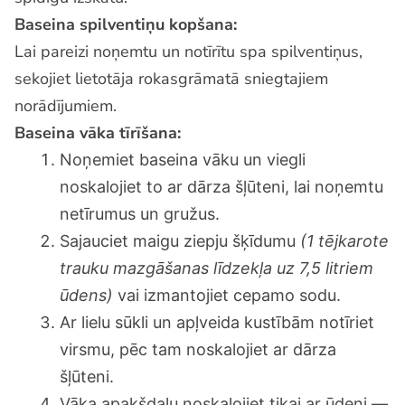
Baseina spilventiņu kopšana:
Lai pareizi noņemtu un notīrītu spa spilventiņus,
sekojiet lietotāja rokasgrāmatā sniegtajiem
norādījumiem.
Baseina vāka tīrīšana:
Noņemiet baseina vāku un viegli
noskalojiet to ar dārza šļūteni, lai noņemtu
netīrumus un gružus.
Sajauciet maigu ziepju šķīdumu
(1 tējkarote
trauku mazgāšanas līdzekļa uz 7,5 litriem
ūdens)
vai izmantojiet cepamo sodu.
Ar lielu sūkli un apļveida kustībām notīriet
virsmu, pēc tam noskalojiet ar dārza
šļūteni.
Vāka apakšdaļu noskalojiet tikai ar ūdeni —