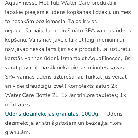
AquaFinesse Hot Tub Water Care produkti ir
labākie pieejamie ūdens kopšanas līdzekļi, un mēs
to nesakām bez iemesla. Tajos ir viss
nepieciešamais, lai nodrošinātu SPA vannas ūdens
kopšanu. Vairs nav jāveic laikietilpīgi mērījumi un
nav jāvāc neskaitāmi ķīmiskie produkti, lai uzturētu
karstās vannas ūdeni. Izmantojot AquaFinesse, jūs
varat pavadīt mazāk nekā piecas minūtes savas
SPA vannas ūdens uzturēšanai. Turklāt jūs veicat
arī videi draudzīgu izvēli! Komplekts satur: 2x
Water Care Bottle 2L; 1x Jar trihlora tabletes; 1x
mērtrauks.
Ūdens dezinfekcijas granulas, 1000gr
– Ūdens
dezinfekcija ar ātri šķīstošām un bezkaļķa hlora
granulām.