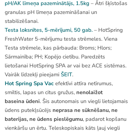
pH/AK līmeņa pazeminātājs, 1.5kg
– Ātri šķīstošas
granulas pH līmeņa pazemināšanai un
stabilizēšanai.
Testa loksnītes, 5-mērījumi, 50 gab.
– HotSpring
FreshWater 5-mērījumu testa strēmeles. Viena
Testa strēmele, kas pārbauda: Broms; Hlors;
Sārmainība; PH; Kopējo cietību. Paredzēts
lietošanai HotSpring SPA ar vai bez ACE sistēmas.
Vairāk līdzekļi pieejami
ŠEIT
.
Hot Spring Spa Vac
efektīvi attīra netīrumus,
smiltis, lapas un citus gružus,
nenolaižot
baseina ūdeni
. Šis autonomais un viegli lietojamais
ūdens putekļsūcējs
neprasa ne sūknēšanu, ne
baterijas, ne ūdens pieslēgumu
, padarot kopšanu
vienkāršu un ērtu. Teleskopiskais kāts ļauj viegli