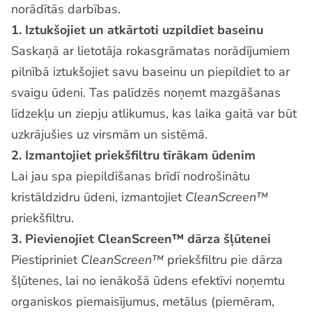
norādītās darbības.
1. Iztukšojiet un atkārtoti uzpildiet baseinu
Saskaņā ar lietotāja rokasgrāmatas norādījumiem
pilnībā iztukšojiet savu baseinu un piepildiet to ar
svaigu ūdeni. Tas palīdzēs noņemt mazgāšanas
līdzekļu un ziepju atlikumus, kas laika gaitā var būt
uzkrājušies uz virsmām un sistēmā.
2. Izmantojiet priekšfiltru tīrākam ūdenim
Lai jau spa piepildīšanas brīdī nodrošinātu
kristāldzidru ūdeni, izmantojiet
CleanScreen™
priekšfiltru.
3. Pievienojiet CleanScreen™ dārza šļūtenei
Piestipriniet
CleanScreen™
priekšfiltru pie dārza
šļūtenes, lai no ienākošā ūdens efektīvi noņemtu
organiskos piemaisījumus, metālus (piemēram,