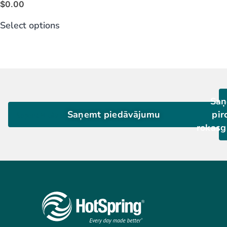
$
0.00
Select options
Saņ
Saņemt piedāvājumu
pir
Saņemt Brošūru
rokas